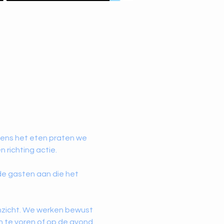
dens het eten praten we 
 richting actie.
de gasten aan die het 
inzicht. We werken bewust 
n te voren of op de avond 