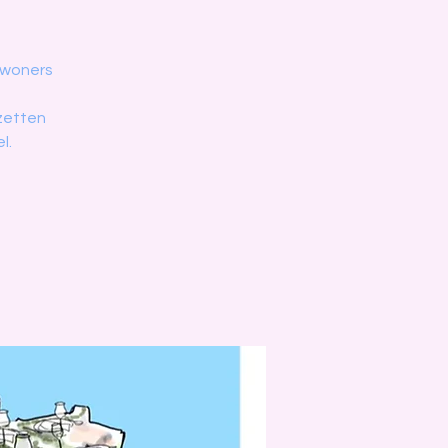
ewoners
 zetten
l.