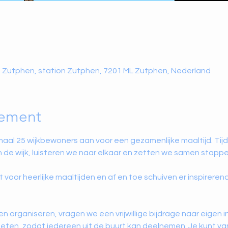
on Zutphen, station Zutphen, 7201 ML Zutphen, Nederland
nement
aal 25 wijkbewoners aan voor een gezamenlijke maaltijd. Tij
 de wijk, luisteren we naar elkaar en zetten we samen stappen
 voor heerlijke maaltijden en af en toe schuiven er inspireren
organiseren, vragen we een vrijwillige bijdrage naar eigen 
t eten, zodat iedereen uit de buurt kan deelnemen. Je kunt va