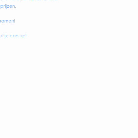
rijzen.
 samen!
f je dan op!