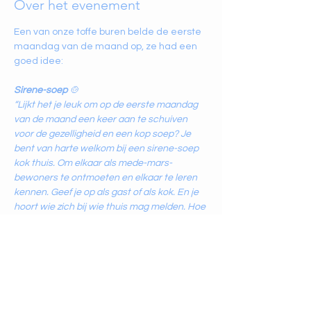
Over het evenement
Een van onze toffe buren belde de eerste 
maandag van de maand op, ze had een 
goed idee:
Sirene-soep
 🍲
“Lijkt het je leuk om op de eerste maandag 
van de maand een keer aan te schuiven 
voor de gezelligheid en een kop soep? Je 
bent van harte welkom bij een sirene-soep 
kok thuis. Om elkaar als mede-mars-
bewoners te ontmoeten en elkaar te leren 
kennen. Geef je op als gast of als kok. En je 
hoort wie zich bij wie thuis mag melden. Hoe 
leuk is dat?
Je bent — met zoveel mensen als om zijn of 
haar tafel passen — van harte welkom bij 
een sirene-soep kok thuis.”
Jacquelien Koopman 💛
Laat ons vooral ook weten als je mee wilt 