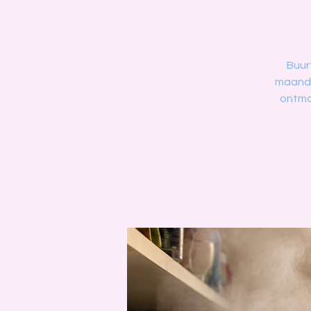
Buur
maanda
ontmo