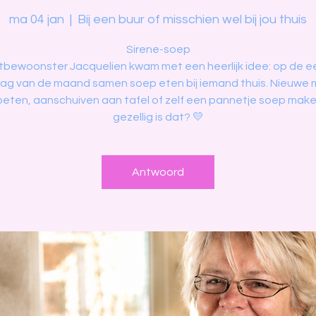
ma 04 jan
  |  
Bij een buur of misschien wel bij jou thuis
Sirene-soep
tbewoonster Jacquelien kwam met een heerlijk idee: op de e
g van de maand samen soep eten bij iemand thuis. Nieuwe
eten, aanschuiven aan tafel of zelf een pannetje soep make
gezellig is dat? 💛
Antwoord