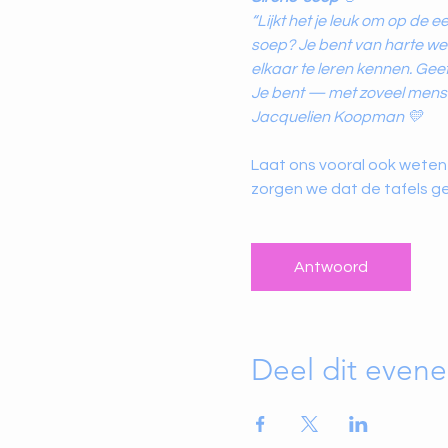
“Lijkt het je leuk om op de
soep? Je bent van harte we
elkaar te leren kennen. Geef 
Je bent — met zoveel mensen
Jacquelien Koopman 💛
Laat ons vooral ook weten 
zorgen we dat de tafels ge
Antwoord
Deel dit even