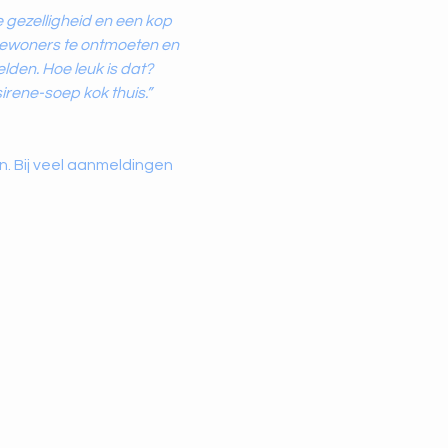
 gezelligheid en een kop 
bewoners te ontmoeten en 
elden. Hoe leuk is dat?
irene-soep kok thuis.”
. Bij veel aanmeldingen 