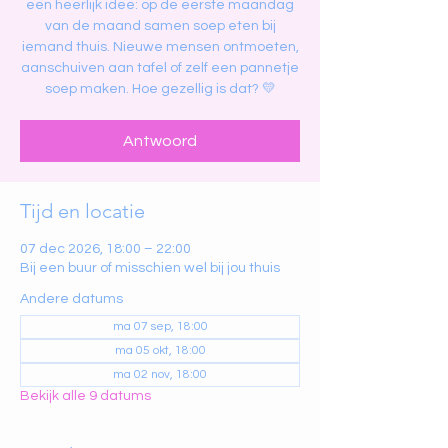
een heerlijk idee: op de eerste maandag
van de maand samen soep eten bij
iemand thuis. Nieuwe mensen ontmoeten,
aanschuiven aan tafel of zelf een pannetje
soep maken. Hoe gezellig is dat? 💛
Antwoord
Tijd en locatie
07 dec 2026, 18:00 – 22:00
Bij een buur of misschien wel bij jou thuis
Andere datums
ma 07 sep, 18:00
ma 05 okt, 18:00
ma 02 nov, 18:00
Bekijk alle 9 datums