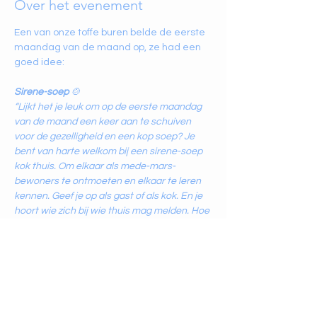
Over het evenement
Een van onze toffe buren belde de eerste 
maandag van de maand op, ze had een 
goed idee:
Sirene-soep
 🍲
“Lijkt het je leuk om op de eerste maandag 
van de maand een keer aan te schuiven 
voor de gezelligheid en een kop soep? Je 
bent van harte welkom bij een sirene-soep 
kok thuis. Om elkaar als mede-mars-
bewoners te ontmoeten en elkaar te leren 
kennen. Geef je op als gast of als kok. En je 
hoort wie zich bij wie thuis mag melden. Hoe 
leuk is dat?
Je bent — met zoveel mensen als om zijn of 
haar tafel passen — van harte welkom bij 
een sirene-soep kok thuis.”
Jacquelien Koopman 💛
Laat ons vooral ook weten als je mee wilt 