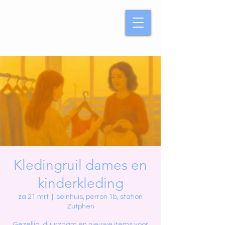
Kledingruil dames en
kinderkleding
za 21 mrt
  |  
seinhuis, perron 1b, station
Zutphen
Gezellig, duurzaam en nieuwe items voor