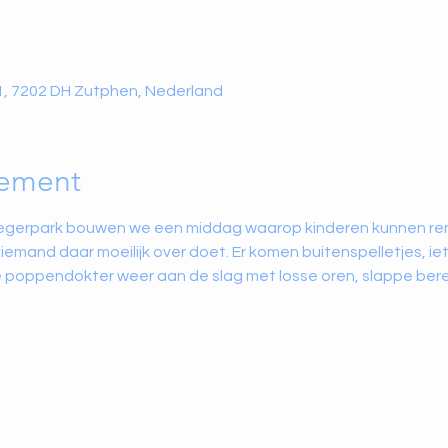
1, 7202 DH Zutphen, Nederland
nement
ttegerpark bouwen we een middag waarop kinderen kunnen re
emand daar moeilijk over doet. Er komen buitenspelletjes, iet
de poppendokter weer aan de slag met losse oren, slappe ber